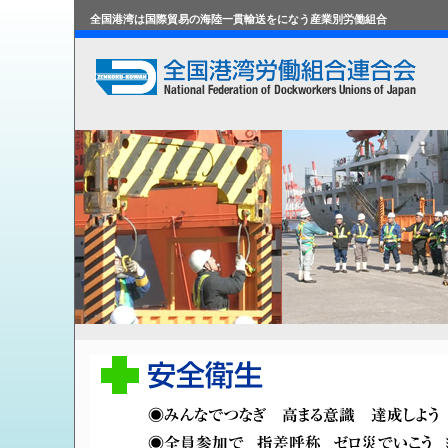
全国港湾は国際貿易の海陸一貫輸送をになう産業別労働組合