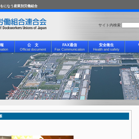
をになう産業別労働組合
サイト内検索
報
公 文
FAX通信
安全衛生
mation
Official document
Fax Communication
Health and safety
催