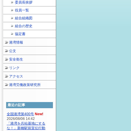
委員長挨拶
役員一覧
組合組織図
組合の歴史
協定書
港湾情報
公文
安全衛生
リンク
アクセス
港湾労働政策研究所
最近の記事
全国港湾第400号
New!
2026/08/06 14:42
「港湾を兵站基地にする
な！」新橋駅前宣伝行動